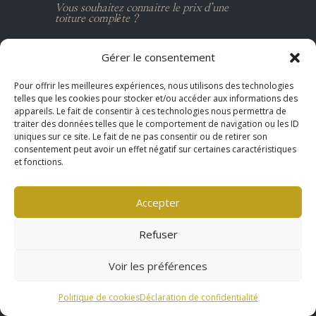
l
Vous souhaitez connaitre le prix d’une
toiture complète ?
t
e
Remplissez gratuitement ce
formulaire pour estimer
r
Gérer le consentement
le côut d’une rénovation de toiture
.
n
Pour offrir les meilleures expériences, nous utilisons des technologies
a
078 300 74 63
telles que les cookies pour stocker et/ou accéder aux informations des
t
appareils. Le fait de consentir à ces technologies nous permettra de
i
traiter des données telles que le comportement de navigation ou les ID
v
uniques sur ce site. Le fait de ne pas consentir ou de retirer son
consentement peut avoir un effet négatif sur certaines caractéristiques
e
et fonctions.
:
Accepter
Refuser
Voir les préférences
Politique de cookies
Déclaration de confidentialité