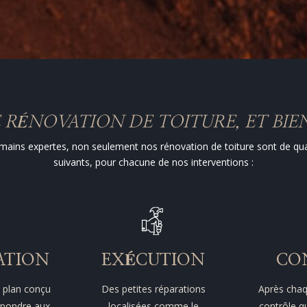
E RÉNOVATION DE TOITURE, ET BI
mains expertes, non seulement nos rénovation de toiture sont de qual
suivants, pour chacune de nos interventions :
ATION
EXÉCUTION
CO
 plan conçu
Des petites réparations
Après chaq
épondre aux
localisées comme le
contrôle qu