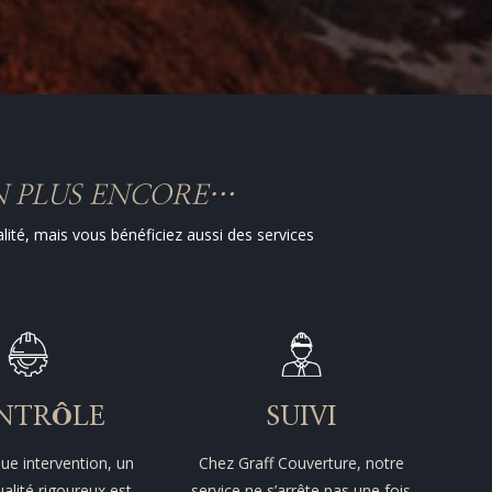
EN PLUS ENCORE…
ité, mais vous bénéficiez aussi des services
NTRÔLE
SUIVI
ue intervention, un
Chez Graff Couverture, notre
alité rigoureux est
service ne s’arrête pas une fois